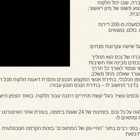
רה, שבו יכול הלקוח
ע פשוט של מיון ראשוני,
בית.
כיום מנהלת הומפיק נכסים מספר שיא של למעלה מ-200 דירות
יות ומשרדים. כולם, נמצאים
ל שישה עקרונות מנחים:
רה של נכס הוא תהליך
נכסים מבינה את חשיבות
י וצמוד לאורך כל הדרך
תעורר שאלה: החל משלב
ן הכלכלי, בחירת אנשי המקצוע הנכונים והסרת דאגות הלקוח מכל 
בר החשוב לו – בחירת הנכס הנכון עבורו.
כסים עשיר בעלי קשת מחירים רחבה עבור הלקוח, באזור הצפון הישן 
מתן אינפורמציה מלאה על כל נכס, בזמינות של 24 שעות ביממה,
 ומתאים לו
 בפני רבים בתור "ההיי-טק של המתווכים" בזכות הקדמה הטכנולוגית
ת כזאת