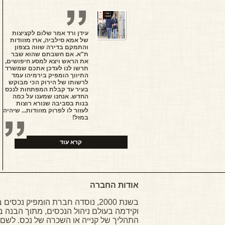
עידן ורד אמר שלום לקציצות
של אמא סילביה, ארז מזוודות
והתמקם בדירה שווה בצפון
ת"א. אם חשבתם שהוא שבר
את הראש ויצא למסע חיפושים,
תרשו לנו לעדכן אתכם שמשרד
התיווך הומפיק בירמיהו עמד
לרשותו של הירוק הכי מבוקש
בעיר עד קבלת המפתחות לנכס
החדש. אנחנו שמענו על כמה
בנות בסביבה שנורא רוצות
לעזור לו לפרוק מזוודות... שיהיה
במזל!
קרא עוד
אודות החברה
בשנת 2000, נוסדה חברת הומפיק נכס
וקידמה בעולם ניהול הנכסים, מתוך הבנה ב
התהליך של קנייה או השכרה של נכס. לשם