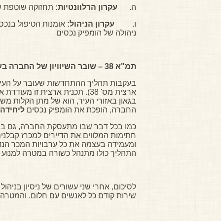
ה.
עקרון הרלוונטיות:
תחזוקה שוטפת של
ו.
עקרון הניהול:
אומנות הטיפול בנכס
ניהולה של הומפיק נכסים
תמ"א 38 – שובר השיוויון של החברה בענף הנדל"ן
ארצית מס' 38). תכנית ארצית ז
בגאון באזורי העיר, הוא של מתן הקלות מש
החברה, הופכת את הומפיק נכסים
ליחידה 
ומעמידה בעצמה את כל ערבויות המכר הנד
התהליך כולו מתנהל כשורה במטרה למנוע חש
לסיכום, אחרי שני עשורים של ניסיון בניה
שירות קודם כל לאנשים עם חלום. והמטרה ש