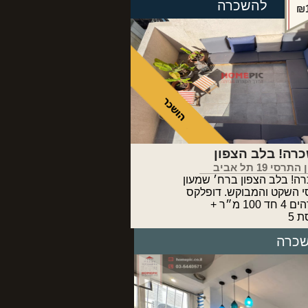
להשכרה
₪1
סי 19 תל אביב
כרה! בלב הצפון ברח׳ שמעון
 השקט והמבוקש. דופלקס
גג מדהים 4 חד 100 מ״ר +
 5
כרה