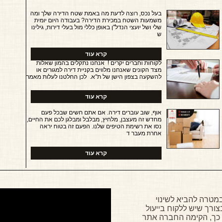
בעל נכס, רוצה לדעת מה באמת שטח הדירה שלך ומה
משמעות השטח במכירת הדירה? בעבודה היום יומית
שלי ושל יועצי הנדל"ן באופן כללי מול בעלי דירות, גילינו
ש
קרא עוד
לקוחות וחברים יקרים ! אנחנו נתקלים בהמון שאלות
מצד הקונים שאנחנו מלווים בקניית דירה למגורים או
להשקעה בצפון הישן של ת"א. לכן החלטנו לעלות מאמר
קרא עוד
אוף, שוב עוברים דירה. אם אתם חשים שבכל פעם
מחדש זה מעצבן, מלחיץ, מבלבל ומבלגן לכם את החיים,
נסו את רשימת הטיפים שלנו. הפעם זה בטוח יראה
אחרת מעבר ד
קרא עוד
ים במטרה להביא לשינוי
צורך שיש ללקוח בייעול
 כך, הקימה החברה אתר