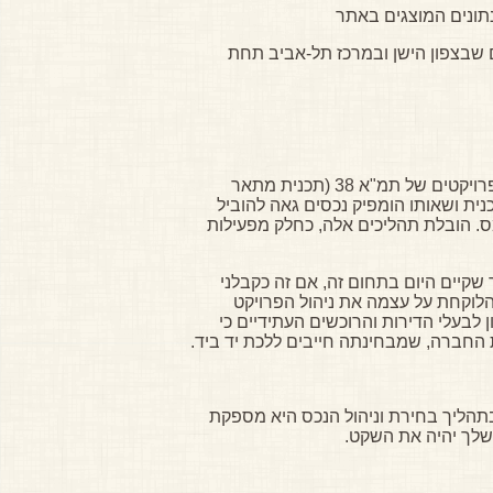
תונים המוצגים באתר
ם שבצפון הישן ובמרכז תל-אביב תחת
בעקבות תהליך ההתחדשות שעובר על העיר תל-אביב בשנים האחרונות, החלה הומפיק נכסים לשווק בנוסף גם פרויקטים של תמ"א 38 (תכנית מתאר
 התכנית ושאותו הומפיק נכסים גאה להוביל
ס. הובלת תהליכים אלה, כחלק מפעילות
י המלא והמקצועי ביותר שקיים היום בתחום זה, אם זה כקבלני
ט התמ"א 38 בבניינם, או כיזמית פרויקטים הלוקחת על עצמה את ניהול הפרויקט
בעלי הדירות והרוכשים העתידיים כי
 החברה, שמבחינתה חייבים ללכת יד ביד.
שבתהליך בחירת וניהול הנכס היא מספקת
 שלך יהיה את השקט.