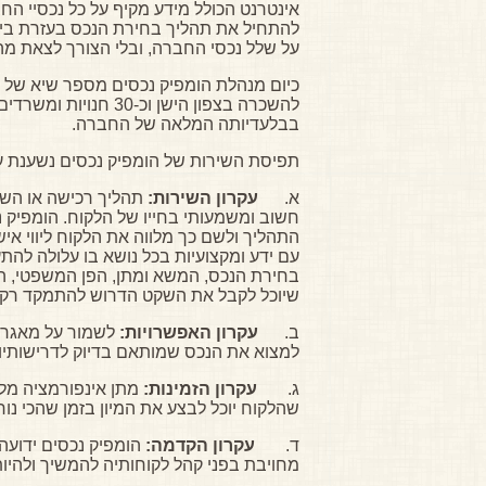
אינטרנט הכולל מידע מקיף על כל נכסיי החב
להתחיל את תהליך בחירת הנכס בעזרת ביצו
על שלל נכסי החברה, ובלי הצורך לצאת מה
להשכרה בצפון הישן וכ-30 חנו
בבלעדיותה המלאה של החברה.
תפיסת השירות של הומפיק נכסים נשענת ע
א.
עקרון השירות:
תהליך רכישה או השכ
חשוב ומשמעותי בחייו של הלקוח. הומפיק 
התהליך ולשם כך מלווה את הלקוח ליווי איש
עם ידע ומקצועיות בכל נושא בו עלולה לה
בחירת הנכס, המשא ומתן, הפן המשפטי, הפ
שיוכל לקבל את השקט הדרוש להתמקד רק בד
ב.
עקרון האפשרויות:
לשמור על מאגר נ
למצוא את הנכס שמותאם בדיוק לדרישותיו
ג.
עקרון הזמינות:
שהלקוח יוכל לבצע את המיון בזמן שהכי נוח
ד.
עקרון הקדמה:
הומפיק נכסים ידועה
מחויבת בפני קהל לקוחותיה להמשיך ולהיו