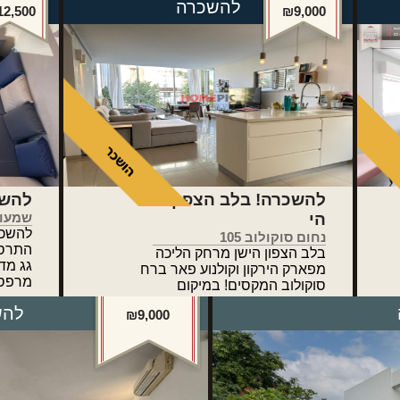
להשכרה
2,500
₪9,000
להשכרה! בלב הצפון
הי
שמעון התר
‏‎להש
נחום סוקולוב 105
התרסי
בלב הצפון הישן מרחק הליכה
מפארק הירקון וקולנוע פאר ברח
מרפסת
סוקולוב המקסים! במיקום
המבוקש
להש
₪9,000