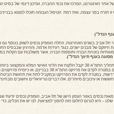
 אתר האינטרנט, המרכז את נכסי החברה, ועדכון דינמי של בסיס הנ
 זו תורה בפני עצמה, ואת רמת הטיפול הגבוהה תוכלו למצוא בבנייני
ו מעודדת את חיזוקם של מבנים ישנים, כנגד רעידות אדמה, וההיגיון שבבסיס
מעותיות בזכויות הבניה ותוספות הבניה, אשר משולבות עם הקלות במ
מסוגה בענף תיווך הנדל"ן
.
כמו בכל דבר שבו מתעסקת החברה, גם בתהליך התמ"א 38 יקבל הלקוח את הליווי האיש
חתימות המלווים את הדיירים למכרז קבלנים במטרה לקדם את פרויק
רשות, במטרה לקדם את הפרויקט ובמקביל לתת את תחושת הביטחון ל
שות או עיכובים מיותרים. אלו דברים טריוויאליים וחשובים מבחינת
ול מאות נכסים באזור הצפון הישן של תל-אביב, הומפיק נכסים יודעת 
לנו – היא לגרום לחלום הזה להפוך למציאות. לנו יש את הכלים, כדי