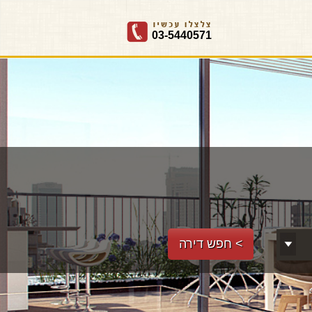
03-5440571
המשרד המוביל בניהול, מכירה והש
> חפש דירה