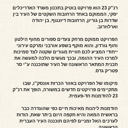
רנ"ק 23 הוא פרויקט בוטיק בתכנון משרד האדריכלים
יסקי, הממוקם באחד הרחובות השקטים של העיר בין
שדרות בן גוריון, הרחובות דיזנגוף, בן יהודה
וארלוזרוב.
הפרויקט ממוקם מרחק צעדים ספורים מחוף הילטון
וחוף גורדון, והוא מוקף בשפע אורבני ומרקם עירוני
ייחודי המציע לכם חוויית מגורים שקטה לצד סמיכות
למרכז העיר ההומה, ובכך מגשים הלכה למעשה את
תכנית המתאר הראשונה של העיר שתוכננה ע"י סר
פטריק גדס.
מיקומו של הפרויקט באזור הכרזת אונסק"ו, שבו
מתקיימים פרויקטים חדשים במשורה, הופך את רנ"ק
23 להזדמנות חד-פעמית.
הזדמנות ליהנות מאיכות חיים כפי שהוגדרה כבר
בראשית המאה והיא תקפה היום ביתר שאת, הודות
לערכים האל זמניים לפיהם תוכננה העיר העברית
הראשונה.