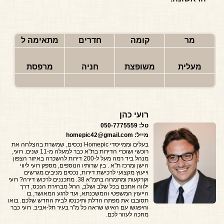
מר
קומה
חדרים
מתאימה ל
מעלית
משופצת
חניה
מרפסת
רועי כהן
טל: 050-7775559
מייל: homepic42@gmail.com
בעלים וממייסדי Homepic נכסים, שמשרת בהצלחה את
רוכשי ושוכרי הדירות בת"א כבר למעלה מ-11 שנים. רועי,
מנהל ביד רמה מעל ל-200 דירות להשכרה באיזור הצפון
הישן ומרכז ת''א . בין שרותיו הנוספים, מספק רועי ליווי
וייעוץ מקצועי לרכישת דירות, נכסים מניבים מגרשים
וקרקעות ומתמחה בתמ"א 38. מתכננים לרכוש דירה? רועי
ילווה אתכם בכל שלב ושלב, החל מבחירת הנכס, דרך
הייעוץ המשפטי והמשכנתא, ועד לרגע המאושר, בו
תסובבו את מפתח הדלת ותיכנסו לבית החדש שלכם. בואו
והיפגשו עם האיש שראה כל מ"ר בעיר תל-אביב. רועי כבר
מחכה לעזור לכם.